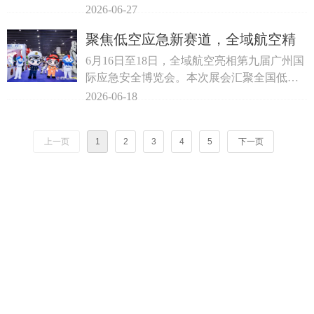
域航空南湖中国飞谷基地开展深度参观交
2026-06-27
流，全域航空董事长曹洺出席接待。本次交
聚焦低空应急新赛道，全域航空精
流汇聚产业、医疗、保险、资本多方代表，
彩亮相第九届广州国际应急安全博
全方位探讨低空运力、医疗服务、风险保障
6月16日至18日，全域航空亮相第九届广州国
等多产业融合发展新模式。
览会
际应急安全博览会。本次展会汇聚全国低空
装备、应急救援领域优质企业，系统性展示
2026-06-18
从监测预警到应急救援的全产业链装备与解
决方案，为行业搭建交流对接、资源互通的
上一页
1
2
3
4
5
下一页
专业化平台。