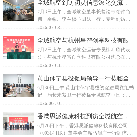
全域航空到访初灵信息深化交流，
携手赋能算力业务落地发展
7月3日上午，全域航空董事长曹洺带领许尚
伟、余敏、李军核心团队一行，专程到访杭
州初灵信息技术股份有限公司开展走访座
2026-07-03
谈。初灵信息董事长洪爱金及企业核心高管
全域航空与杭州星智创享科技有限
热情接待，双方围绕算力产业布局、信息化
公司签署合作协议，携手开拓低空
配套建设、重点项目协同合作等核心议题展
7月2日上午，全域航空运营专员柳叶欣代表
开深度交流，达成多项共识并敲定正式合作
经济新格局
公司与杭州星智创享科技有限公司沈总在全
意向，取得丰硕洽谈成果。
域航空中国飞谷基地现场签订合作协议，双
2026-07-03
方将以协议落地为契机，开启全领域、深层
黄山休宁县投促局领导一行莅临全
次低空产业合作新格局。
域航空考察交流，双向赋能谋共赢
6月30日上午,黄山市休宁县投资促进局党组书
记、局长朱紫卫一行莅临全域航空中国飞谷
基地考察交流。全域航空副董事长许尚伟出
2026-06-30
席接待，此次考察旨在聚焦低空经济产业发
香港思派健康科技到访全域航空，
展，洽谈政企深度合作。
共探低空医疗融合新生态
6月26日下午，香港思派健康科技有限公司
（00314.HK）董事会主席马旭广一行到访全