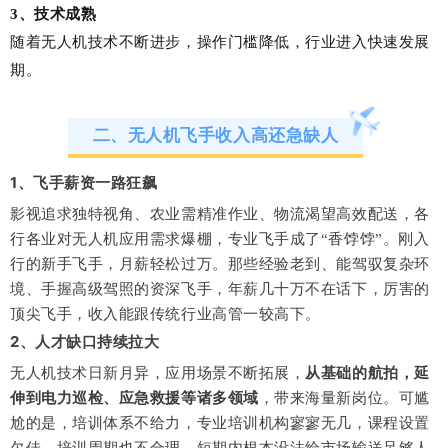
3、技术成熟
随着无人机技术不断进步，操作门槛降低，行业进入快速发展
期。
二、无人机飞手收入高还急缺人
1、飞手薪资一路狂飙
影视追求独特视角、农业需精准作业、物流渴望高效配送，各
行各业对无人机应用需求爆棚，专业飞手成了“香饽饽”。刚入
行的新手飞手，月薪轻松过万。那些经验老到、能驾驭复杂环
境、手握高级驾照的资深飞手，年薪几十万不在话下，厉害的
顶尖飞手，收入能跟传统行业高管一较高下。
2、人才缺口持续拉大
无人机技术日新月异，应用场景不断拓展，
从基础的航拍，延
伸到电力巡检、应急救援等诸多领域
，带来海量新岗位。可尴
尬的是，培训体系不给力，专业培训机构寥寥无几，课程设置
欠佳，培训周期也不合理，短期内根本没法给市场输送足够人