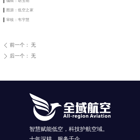
▌编辑：胡玉萌
▌图源：低空之家
▌审核：韦宇
慧
前一个：
无
ꄴ
后一个：
无
ꄲ
智慧赋能低空，科技护航空域。
十年深耕，服务千企。