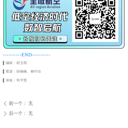
----------END----------
▌编辑：胡玉萌
▌图源：胡楠楠、柳叶欣
▌审核：韦宇慧
前一个：
无
ꄴ
后一个：
无
ꄲ